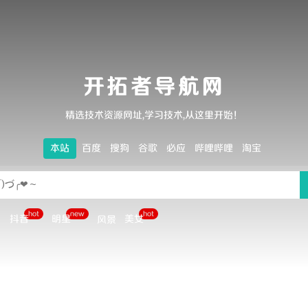
开拓者导航网
精选技术资源网址,学习技术,从这里开始！
本站
百度
搜狗
谷歌
必应
哔哩哔哩
淘宝
hot
new
hot
抖音
明星
美女
：
风景